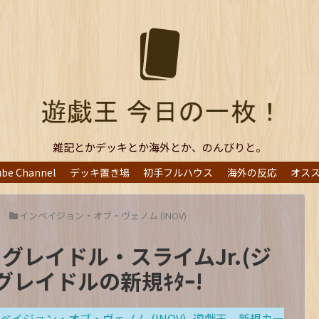
雑記とかデッキとか海外とか、のんびりと。
ube Channel
デッキ置き場
初手フルハウス
海外の反応
オス
インベイジョン・オブ・ヴェノム (INOV)
グレイドル・スライムJr.(ジ
レイドルの新規ｷﾀｰ!
ベイジョン・オブ・ヴェノム (INOV)
,
遊戯王 新規カー