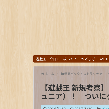
遊戯王 今日の一枚って？
かどらぼ
YouT
ホーム
発売パック・ストラクチャー
【遊戯王 新規考察】 
ュニア）！ ついにグ
2016/6/10
2017/1/30
イン