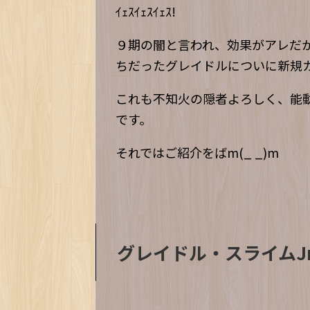
ｲｪｽｲｪｽｲｪｽ!
９期の闇と言われ、効果がアレだ
ちだったグレイドルについに新規
これも不知火の隠者よろしく、能
です。
それではご紹介をばm(_ _)m
グレイドル・スライムJr.