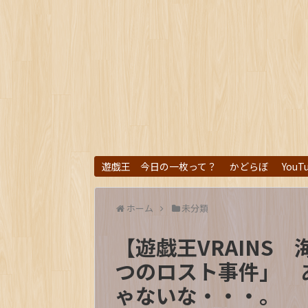
遊戯王 今日の一枚って？
かどらぼ
YouT
ホーム
未分類
【遊戯王VRAINS
つのロスト事件」 
ゃないな・・・。