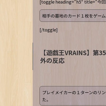
[toggle heading=”h5″ title=
相手の墓地のカード１枚をゲーム
[/toggle]
【遊戯王VRAINS】第
外の反応
プレイメイカーの１ターンのリン
た。