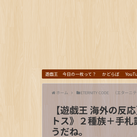
遊戯王 今日の一枚って？
かどらぼ
YouT
ホーム
ETERNITY CODE （エターニ
【遊戯王 海外の反
トス》２種族＋手札
うだね。