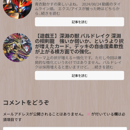
青衣動かすの楽しいよね。 2024/08/24 動画のタイ
ムライン順。 エクス/アイスが被った時はどちらか
ら...続きを読む
記事を読む
【遊戯王】深淵の獣 バルドレイク 深淵
の相剣龍 強いか弱いか、というより択
が増えたカード。デッキの自由度柔軟性
が上がる横方面での強化。
テーマ上の択が増える＝強化です。ただし今回は爆
発的な強化というわけではありません。バルドレイ
クは採用増えると思いますけど。 ...続きを読む
記事を読む
コメントをどうぞ
メールアドレスが公開されることはありません。
※
が付いている欄は必
須項目です