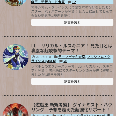
戯王 新規カード考察
12
マキシマム・クライシスにて変な木の恰好をしたモン
スター、バオバブーンが登場！ 見た目に反してとんで
もない効果を...続きを読む
記事を読む
LL – リリカル・ルスキニア！ 見た目とは
裏腹な超攻撃的テーマ！
2017/1/10
テーマデッキ考察
,
マキシマム・ク
ライシス (MACR)
20
レベル１のエクシーズテーマ、LL(リリカル・ルスキニ
ア）登場！ 次元箱にてスターリングのみが先に登場し
ましたが...続きを読む
記事を読む
【遊戯王 新規考察】 ダイナミスト・ハウ
リング 予想を超えた超強化サポート！
2017/1/9
マキシマム・クライシス (MACR)
,
遊