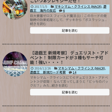
こいつぁクレイジーだぜ！
2017/1/5
マキシマム・クライシス (MACR)
,
遊
戯王 海外の反応
6
巨大要塞ゼロス フィールド魔法 (1)：このカードの発
動時の効果処理として、デッキから「ボスラッシュ...
続きを読む
記事を読む
【遊戯王 新規考察】 デュエリスト・アド
ベント！ 制限カードが３種もサーチ可
能！強い・・・！
2016/12/26
マキシマム・クライシス (MACR)
,
遊戯王 新規カード考察
14
マキシマム・クライシスにて≪デュエリスト・アドベ
ント≫が収録！ なんて言ってしまうと「どっちのパッ
クだ？」みた...続きを読む
記事を読む