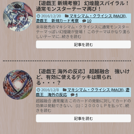
【遊戯王 新規考察】 幻煌龍スパイラル！
通常モンスターテーマ再び！
2016/12/20
マキシマム・クライシス (MACR)
,
遊戯王 新規カード考察
10
来年発売のマキシマム・クライシスに通常モンスター
テーマっぽい幻煌龍が登場！ このテーマはかなり漢ら
しいテーマに...続きを読む
記事を読む
【遊戯王 海外の反応】 超越融合 強いけ
ど、有効に使えるデッキは限られ
る・・・？
2016/12/8
マキシマム・クライシス (MACR)
,
遊
戯王 海外の反応
4
超越融合 通常魔法 このカードの発動に対してカードの
効果は発動できない。 (1)：２０００ＬＰを払って...続
きを読む
記事を読む