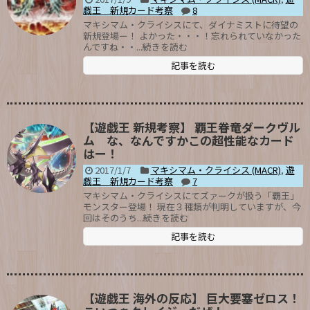
戯王 新規カード考察
8
マキシマム・クライシスにて、ダイナミストに待望の
新規登場ー！ よかった・・・！忘れられていなかった
んですね・・...続きを読む
記事を読む
【遊戯王 新規考察】 覇王眷竜ダークヴル
ム な、なんですかこの超性能なカード
はー！
2017/1/7
マキシマム・クライシス (MACR)
,
遊
戯王 新規カード考察
7
マキシマム・クライシスにてズァークが扱う「覇王」
モンスター登場！ 現在３種類が判明していますが、今
回はそのうち...続きを読む
記事を読む
【遊戯王 海外の反応】 巨大要塞ゼロス！