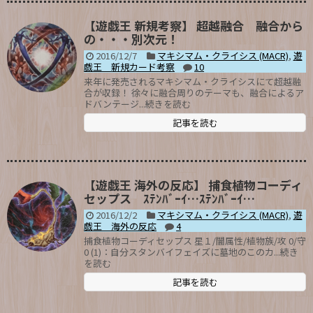
【遊戯王 新規考察】 超越融合 融合から
の・・・別次元！
2016/12/7
マキシマム・クライシス (MACR)
,
遊
戯王 新規カード考察
10
来年に発売されるマキシマム・クライシスにて超越融
合が収録！ 徐々に融合周りのテーマも、融合によるア
ドバンテージ...続きを読む
記事を読む
【遊戯王 海外の反応】 捕食植物コーディ
セップス ｽﾃﾝﾊﾞｰｲ…ｽﾃﾝﾊﾞｰｲ…
2016/12/2
マキシマム・クライシス (MACR)
,
遊
戯王 海外の反応
4
捕食植物コーディセップス 星１/闇属性/植物族/攻 0/守
0 (1)：自分スタンバイフェイズに墓地のこのカ...続き
を読む
記事を読む