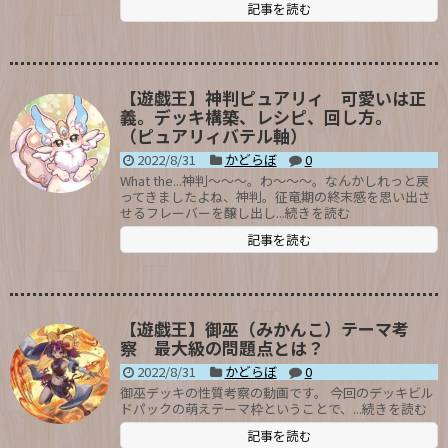
記事を読む
【遊戯王】神判ピュアリィ 可愛いは正
義。デッキ構築、レシピ、回し方。
（ピュアリィバテル軸）
2022/8/31
かどらぼ
0
What the...神判～～～。わ～～～。なんかしれっと戻
ってきましたよね、神判。征竜期の終末感を思い出さ
せるフレーバーを醸し出し...続きを読む
記事を読む
【遊戯王】御巫（みかんこ）テーマ考
察 最大級の問題点とは？
2022/8/31
かどらぼ
0
御巫デッキの性質考察の動画です。 今回のデッキビル
ドパックの萌えテーマ枠ということで、...続きを読む
記事を読む