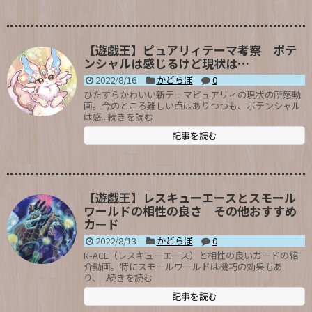
【遊戯王】ピュアリィテーマ考察 ポテ
ンシャルは感じるけど現状は…
2022/8/16
かどらぼ
0
ひたすらかわいい新テーマピュアリィの現状の所感動
画。今のところ難しい点はありつつも、ポテンシャル
は感...続きを読む
記事を読む
【遊戯王】レスキューエースとスモール
ワールドの相性の良さ その他おすすめ
カード
2022/8/13
かどらぼ
0
R-ACE（レスキューエース）と相性の良いカードの紹
介動画。特にスモールワールドは機巧の効果もあ
り、...続きを読む
記事を読む