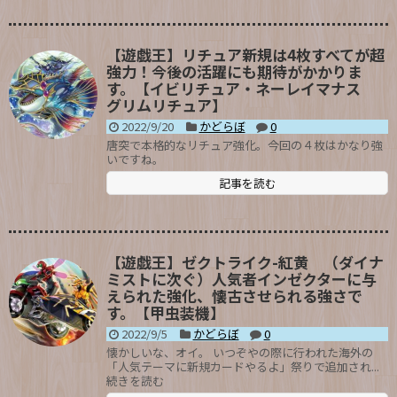
【遊戯王】リチュア新規は4枚すべてが超
強力！今後の活躍にも期待がかかりま
す。【イビリチュア・ネーレイマナス
グリムリチュア】
2022/9/20
かどらぼ
0
唐突で本格的なリチュア強化。今回の４枚はかなり強
いですね。
記事を読む
【遊戯王】ゼクトライク-紅黄 （ダイナ
ミストに次ぐ）人気者インゼクターに与
えられた強化、懐古させられる強さで
す。【甲虫装機】
2022/9/5
かどらぼ
0
懐かしいな、オイ。 いつぞやの際に行われた海外の
「人気テーマに新規カードやるよ」祭りで追加され...
続きを読む