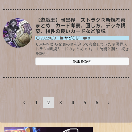
【遊戯王】暗黒界 ストラクＲ新規考察
まとめ カード考察、回し方、デッキ構
築、相性の良いカードなど解説
2022/8/8
かどらぼ
0
６月中旬から発表の順を追って考察してきた暗黒界ス
トラクR新規カードのまとめです。 １時間と割と...続き
を読む
記事を読む
1
2
3
4
5
6