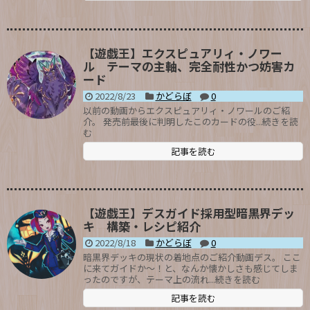
【遊戯王】エクスピュアリィ・ノワー
ル テーマの主軸、完全耐性かつ妨害カ
ード
2022/8/23
かどらぼ
0
以前の動画からエクスピュアリィ・ノワールのご紹
介。 発売前最後に判明したこのカードの役...続きを読
む
記事を読む
【遊戯王】デスガイド採用型暗黒界デッ
キ 構築・レシピ紹介
2022/8/18
かどらぼ
0
暗黒界デッキの現状の着地点のご紹介動画デス。 ここ
に来てガイドか～！と、なんか懐かしさも感じてしま
ったのですが、テーマ上の流れ...続きを読む
記事を読む