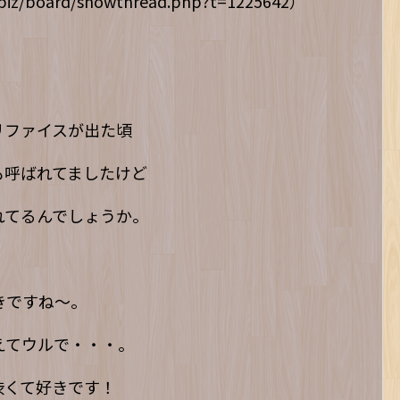
z/board/showthread.php?t=1225642）
リファイスが出た頃
も呼ばれてましたけど
れてるんでしょうか。
きですね〜。
えてウルで・・・。
渋くて好きです！