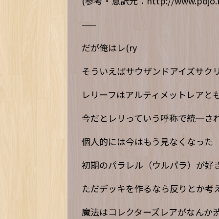
(参考・意訳元：http://www.pojo.bi
——
だが俺はレ(ry
そういえばサウザンドアイズサク
レリーフはアルティメットレアと
今だとレリっていう呼称で統一さ
個人的には今はもう見なくなった
初期のパラレル（ウルパラ）が好
ただデッキを作るなら反りとか考
魔法はコレクターズレアがなんか