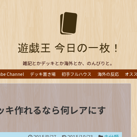
雑記とかデッキとか海外とか、のんびりと。
ube Channel
デッキ置き場
初手フルハウス
海外の反応
オス
ッキ作れるなら何レアにす
】
2015/8/27
2015/10/23
未分類