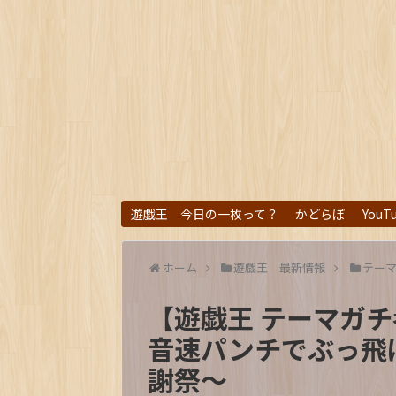
遊戯王 今日の一枚って？
かどらぼ
YouT
ホーム
遊戯王 最新情報
テー
【遊戯王 テーマガ
音速パンチでぶっ飛
謝祭～