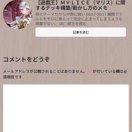
【遊戯王】Ｍ∀ＬＩＣＥ（マリス）に関
するデッキ構築/動かし方のメモ
萌えテーマだからか既に強い 08/17 08/17 展開でう
ららをモロに食らって完全に止まってしまうような
場面がない。 08/...続きを読む
記事を読む
コメントをどうぞ
メールアドレスが公開されることはありません。
※
が付いている欄は必
須項目です