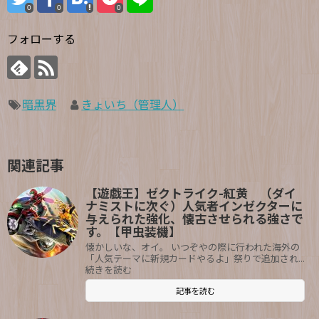
0
0
0
フォローする
暗黒界
きょいち（管理人）
関連記事
【遊戯王】ゼクトライク-紅黄 （ダイ
ナミストに次ぐ）人気者インゼクターに
与えられた強化、懐古させられる強さで
す。【甲虫装機】
懐かしいな、オイ。 いつぞやの際に行われた海外の
「人気テーマに新規カードやるよ」祭りで追加され...
続きを読む
記事を読む