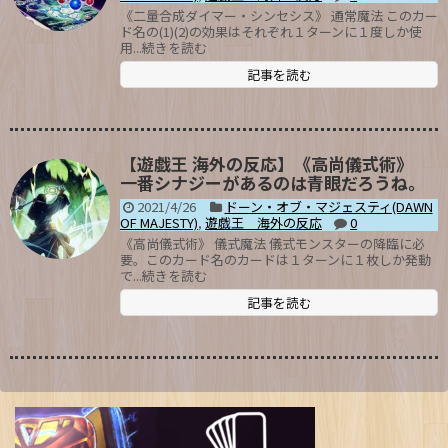
《二量合成ダイマー・シンセシス》 通常魔法 このカー
ド名の(1)(2)の効果はそれぞれ１ターンに１度しか使
用...続きを読む
記事を読む
【遊戯王 海外の反応】《高尚儀式術》
一番シナジーがあるのは青眼だろうね。
2021/4/26
ドーン・オブ・マジェスティ(DAWN
OF MAJESTY)
,
遊戯王 海外の反応
0
《高尚儀式術》 儀式魔法 儀式モンスターの降臨に必
要。このカード名のカードは１ターンに１枚しか発動
で...続きを読む
記事を読む