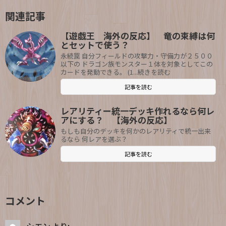
関連記事
【遊戯王 海外の反応】 竜の束縛は何
とセットで使う？
永続罠 自分フィールドの攻撃力・守備力が２５００
以下の ドラゴン族モンスター１体を対象としてこの
カードを発動できる。 (1...続きを読む
記事を読む
レアリティー統一デッキ作れるなら何レ
アにする？ 【海外の反応】
もしも自分のデッキを何かのレアリティで統一出来
るなら 何レアを選ぶ？
記事を読む
コメント
シエン
より: