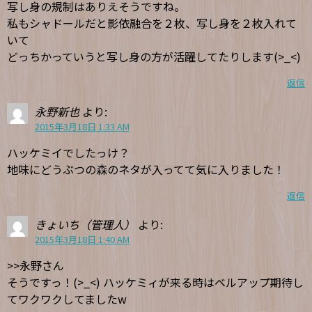
写し身の規制はありえそうですね。
私もシャドールだと影依融合を２枚、写し身を２枚入れて
いて
どっちかっていうと写し身の方が活躍してたりします(>_<)
返信
永野新也
より:
2015年3月18日 1:33 AM
ハッケミイでしたっけ？
地味にどうぶつの森のネタが入ってて気に入りました！
返信
きょいち（管理人）
より:
2015年3月18日 1:40 AM
>>永野さん
そうですっ！(>_<) ハッケミィが来る時はベルアップ期待し
てワクワクしてましたw