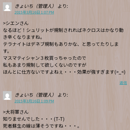
きょいち（管理人）
より:
2015年3月16日 1:07 PM
>シエンさん
なるほど！シュリットが規制されればネクロスはかなり動
き辛くなりますね。
テラナイトはデネブ規制もありかな、と思ってたりしま
す。
マスマティシャン３枚買っちゃったので
私もあまり規制して欲しくないのですが
ほんとに仕方ないですよねぇ・・・効果が強すぎます(>_<)
返信
きょいち（管理人）
より:
2015年3月16日 1:09 PM
>大将軍さん
知りませんでした・・・(T-T)
死者蘇生の線は薄そうですね・・・。