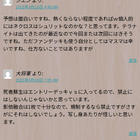
2015年3月16日 4:40 AM
予想は面白いですね、熱くならない程度であればｗ個人的
にはネクロスはシュリットなのかな？と思ってます。テラナ
イトは出てきたのが最近なので今回または次回にはきそう
ですね。ただファンデッキも使う自分としてはマスマは辛
いですね、仕方ないことではありますが
返信
大将軍
より:
2015年3月16日 7:05 AM
死者蘇生はエントリーデッキｖｓに入ってるので、禁止に
はしないんじゃないかと思っています。
影依融合は1枚で十分なので、規制するなら禁止ですがさす
がにそれはしないでしょう。写し身あたりが怪しいと思い
ます。
返信