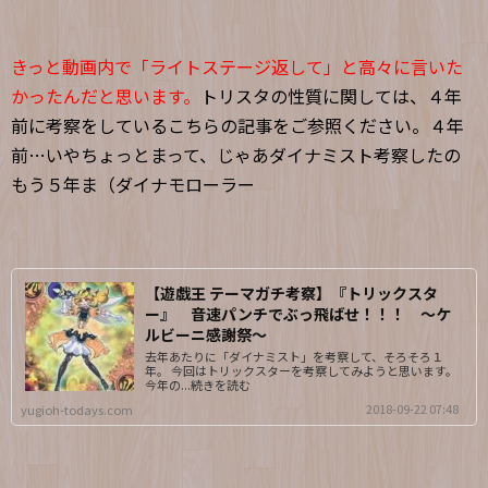
きっと動画内で「ライトステージ返して」と高々に言いた
かったんだと思います。
トリスタの性質に関しては、４年
前に考察をしているこちらの記事をご参照ください。４年
前…いやちょっとまって、じゃあダイナミスト考察したの
もう５年ま（ダイナモローラー
【遊戯王 テーマガチ考察】『トリックスタ
ー』 音速パンチでぶっ飛ばせ！！！ ～ケ
ルビーニ感謝祭～
去年あたりに「ダイナミスト」を考察して、そろそろ１
年。 今回はトリックスターを考察してみようと思います。
今年の...続きを読む
2018-09-22 07:48
yugioh-todays.com