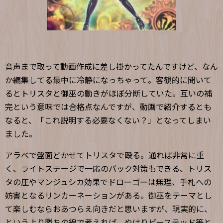
音声まで取って動画作成に差し掛かってたんですけど、なん
か編集してる最中に冷静になっちゃって。客観的に聞いて
るとトリスタと御巫の動きがほぼ分断していた。互いの補
完という意味では合格点なんですが、動画で紹介するとも
なると、「これ説明する必要なくない？」となってしまい
ました。
アラベで盤面どかせてトリスタで殴る。通れば非常に重
く、ライトステージで一応のバック対策もできる、トリス
タの圧やマンジュシカ効果でドローゴーは無理、手札への
妨害となるリンカーネーションがある。御巫をテーマとし
て楽しむならおあつらえ向きだと思いますが、現実的に、
というより勝ちの線で考えれば、やはりビーステッド等と