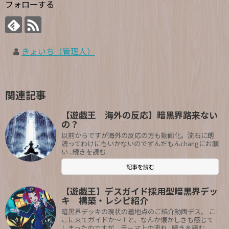
フォローする
きょいち（管理人）
関連記事
【遊戯王 海外の反応】暗黒界路来ない
の？
以前からですが海外の反応の方も動画化。流石に朗
読ってわけにもいかないのでずんだもんchangにお願
い...続きを読む
記事を読む
【遊戯王】デスガイド採用型暗黒界デッ
キ 構築・レシピ紹介
暗黒界デッキの現状の着地点のご紹介動画デス。 こ
こに来てガイドか～！と、なんか懐かしさも感じて
しまったのですが、テーマ上の流れ...続きを読む