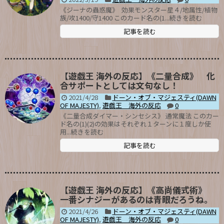
《ジーナの蟲惑魔》 効果モンスター星４/地属性/植物
族/攻1400/守1400 このカード名の(1...続きを読む
記事を読む
【遊戯王 海外の反応】《二量合成》 化
合サポートとしては文句なし！
2021/4/28
ドーン・オブ・マジェスティ(DAWN
OF MAJESTY)
,
遊戯王 海外の反応
0
《二量合成ダイマー・シンセシス》 通常魔法 このカー
ド名の(1)(2)の効果はそれぞれ１ターンに１度しか使
用...続きを読む
記事を読む
【遊戯王 海外の反応】《高尚儀式術》
一番シナジーがあるのは青眼だろうね。
2021/4/26
ドーン・オブ・マジェスティ(DAWN
OF MAJESTY)
,
遊戯王 海外の反応
0