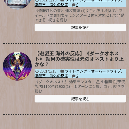
遊戯王 海外の反応
0
《皆既月蝕の書》 速攻魔法 (1)：手札を１枚捨て、フ
ィールドの表側表示モンスター２体を対象として発動
できる...続きを読む
記事を読む
【遊戯王 海外の反応】《ダークオネス
ト》 効果の確実性は元のオネストより上
かな？
2021/1/15
ライトニング・オーバードライブ
,
遊戯王 海外の反応
2
《ダークオネスト》 効果モンスター 星４/闇属性/天使
族/攻1100/守1900 (1)：１ターンに１度、自分...続きを
読む
記事を読む