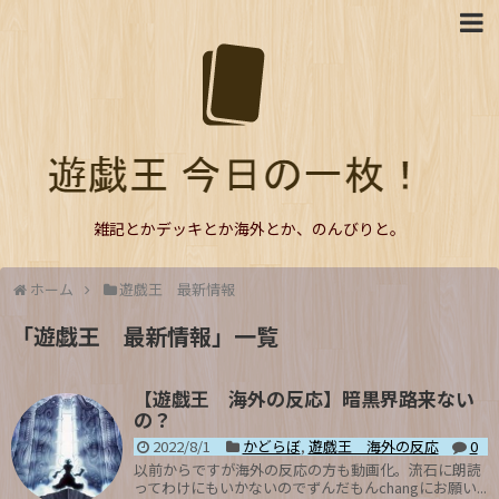
雑記とかデッキとか海外とか、のんびりと。
ホーム
遊戯王 最新情報
「
遊戯王 最新情報
」
一覧
【遊戯王 海外の反応】暗黒界路来ない
の？
2022/8/1
かどらぼ
,
遊戯王 海外の反応
0
以前からですが海外の反応の方も動画化。流石に朗読
ってわけにもいかないのでずんだもんchangにお願い...