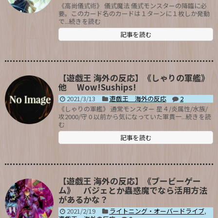
《高尚儀式術》 儀式魔法 儀式モンスターの降臨に必
要。このカード名のカードは１ターンに１枚しか発動
で...続きを読む
記事を読む
【遊戯王 海外の反応】《しゃりの軍艦》
他 Wow!Suships!
2021/3/13
遊戯王 海外の反応
2
《しゃりの軍艦》 通常モンスター 星４/炎属性/水族/
攻2000/守 0 以前から気になっていた軍貫一...続きを読
む
記事を読む
【遊戯王 海外の反応】《ブービーゲー
ム》 バジェとか蟲惑魔でなら活用方法
があるかな？
2021/2/19
ライトニング・オーバードライブ
,