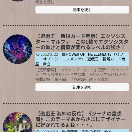
続きを読む
記事を読む
【遊戯王 新規カード考察】エクソシス
ター・マルファ この1枚でエクソシスタ
ーの動きと構築が変わるレベルの強さ！
2022/3/22
POWER OF THE ELEMENTS（パワ
ー・オブ・ジ・エレメンツ）
,
遊戯王 新規カード考
察
0
【更新情報】「Vジャンプニュース」更新！ Vジャンプ
５月特大号掲載カードを公開！ Vジャンプ５月特大号
掲載記事：第４回 『POWER...続きを読む
記事を読む
【遊戯王 海外の反応】《ジーナの蟲惑
魔》このテーマあからさまにデザイナー
に好かれてるよね・・・。
2022/3/19
遊戯王 海外の反応
0