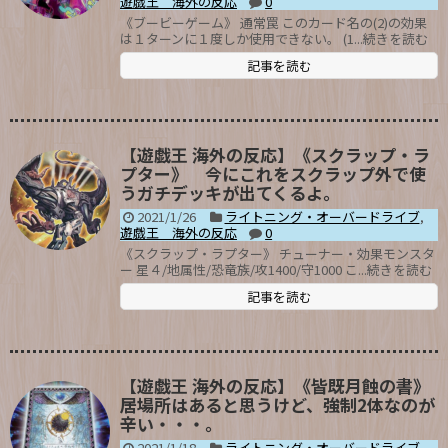
遊戯王 海外の反応
0
《ブービーゲーム》 通常罠 このカード名の(2)の効果
は１ターンに１度しか使用できない。 (1...続きを読む
記事を読む
【遊戯王 海外の反応】《スクラップ・ラ
プター》 今にこれをスクラップ外で使
うガチデッキが出てくるよ。
2021/1/26
ライトニング・オーバードライブ
,
遊戯王 海外の反応
0
《スクラップ・ラプター》 チューナー・効果モンスタ
ー 星４/地属性/恐竜族/攻1400/守1000 こ...続きを読む
記事を読む
【遊戯王 海外の反応】《皆既月蝕の書》
居場所はあると思うけど、強制2体なのが
辛い・・・。
2021/1/18
ライトニング・オーバードライブ
,